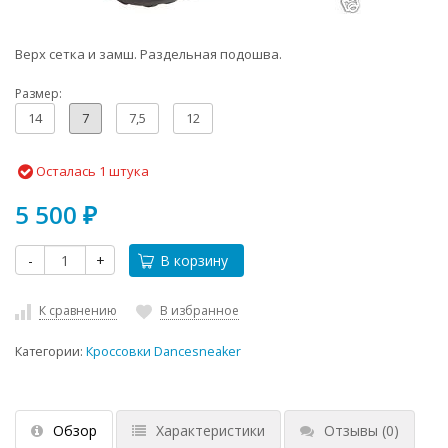
Верх сетка и замш. Раздельная подошва.
Размер:
14
7
7,5
12
Осталась 1 штука
5 500
₽
-
+
В корзину
К сравнению
В избранное
Категории:
Кроссовки Dancesneaker
Обзор
Характеристики
Отзывы
(0)