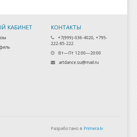
Й КАБИНЕТ
КОНТАКТЫ
азы
+7(999)-036-4020, +795-
222-85-222
филь
Вт—Пт 12:00—20:00
artdance.su@mail.ru
Разработано в
Primera.lv