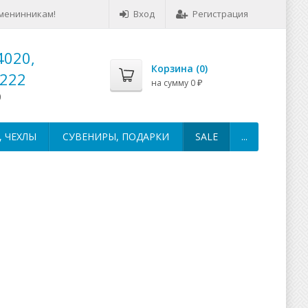
менинникам!
Вход
Регистрация
4020,
Корзина (
0
)
-222
на сумму
0
₽
0
 ЧЕХЛЫ
СУВЕНИРЫ, ПОДАРКИ
SALE
...