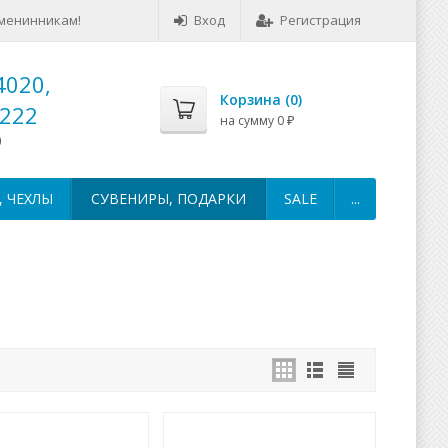
менинникам!
Вход
Регистрация
4020,
Корзина (
0
)
-222
на сумму
0
₽
0
 ЧЕХЛЫ
СУВЕНИРЫ, ПОДАРКИ
SALE
...