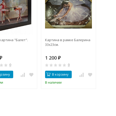
картина "Балет".
Картина в рамке Балерина
33х23см.
1 200
₽
₽
0
0
орзину
В корзину
ии
В наличии