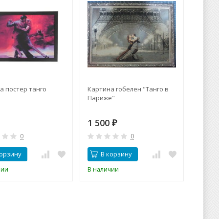
а постер танго
Картина гобелен "Танго в
Париже"
1 500
₽
0
0
корзину
В корзину
чии
В наличии