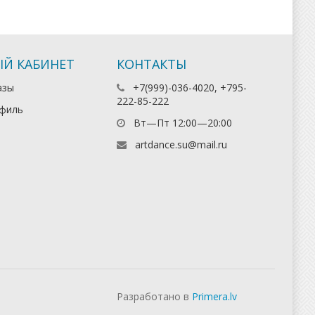
Й КАБИНЕТ
КОНТАКТЫ
азы
+7(999)-036-4020, +795-
222-85-222
филь
Вт—Пт 12:00—20:00
artdance.su@mail.ru
Разработано в
Primera.lv