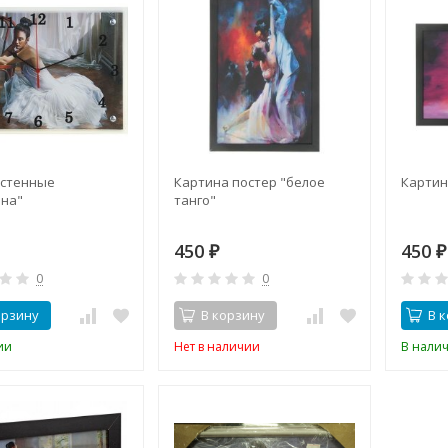
астенные
Картина постер "белое
Картин
на"
танго"
450
450
₽
₽
0
0
орзину
В корзину
В 
ии
Нет в наличии
В нали