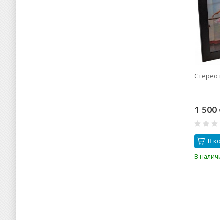
Стерео 
1 500
В к
В налич