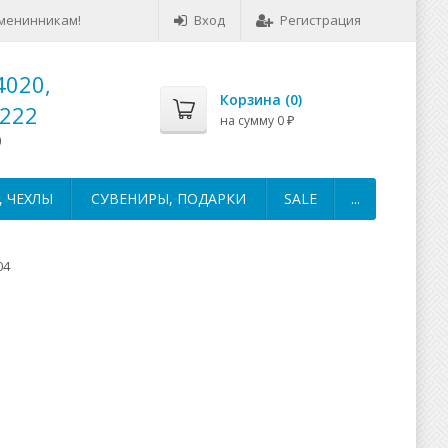
менинникам!
Вход
Регистрация
4020,
Корзина (
0
)
-222
на сумму
0
₽
0
 ЧЕХЛЫ
СУВЕНИРЫ, ПОДАРКИ
SALE
...
04