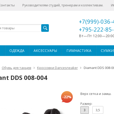
Контакты
Руководителям студий, тренерам и коллективам.
И
+7(999)-036-
+795-222-85
Вт—Пт 12:00—20:0
ОДЕЖДА
АКСЕССУАРЫ
ГИМНАСТИКА
СУМКИ,
Обувь для танцев
Кроссовки Dancesneaker
Diamant DDS 008-0
nt DDS 008-004
Верх сетка и замш.
-22%
Размер:
3
3,5