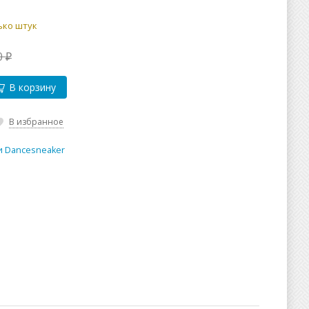
ько штук
0
₽
В корзину
В избранное
и Dancesneaker