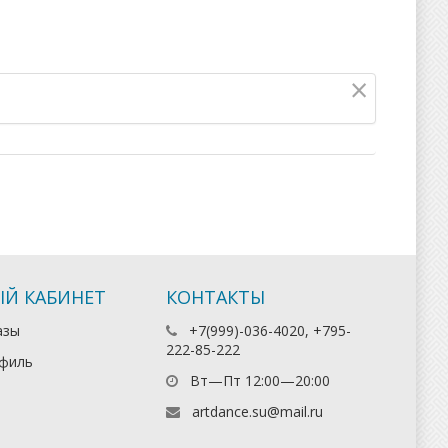
×
Й КАБИНЕТ
КОНТАКТЫ
азы
+7(999)-036-4020, +795-
222-85-222
филь
Вт—Пт 12:00—20:00
artdance.su@mail.ru