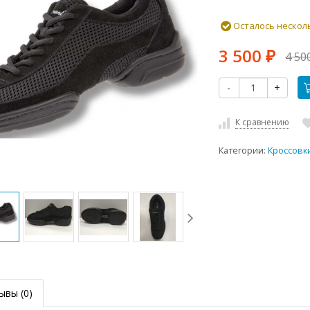
Осталось нескол
3 500
4 50
₽
-
+
К сравнению
Категории:
Кроссовк
ывы
(0)