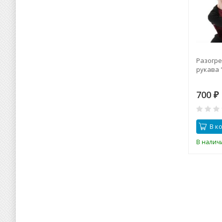
Разогре
рукава 
700
₽
В к
В налич