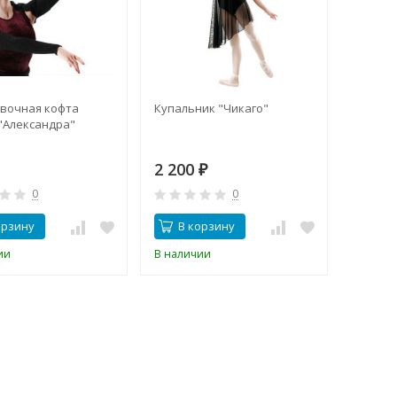
вочная кофта
Купальник "Чикаго"
"Александра"
2 200
₽
0
0
орзину
В корзину
ии
В наличии