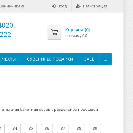
менинникам!
Вход
Регистрация
4020,
Корзина (
0
)
-222
на сумму
0
₽
0
 ЧЕХЛЫ
СУВЕНИРЫ, ПОДАРКИ
SALE
...
 атласная балетная обувь с раздельной подошвой
3
34
35
36
37
38
39