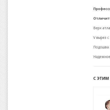
Професси
Отличит
Верх атла
V вырез с
Подошва 
Надежное
С ЭТИМ