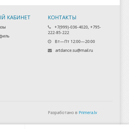
Й КАБИНЕТ
КОНТАКТЫ
азы
+7(999)-036-4020, +795-
222-85-222
филь
Вт—Пт 12:00—20:00
artdance.su@mail.ru
Разработано в
Primera.lv