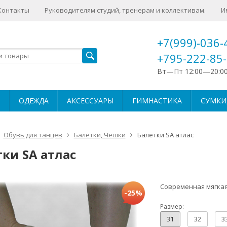
Контакты
Руководителям студий, тренерам и коллективам.
И
+7(999)-036-
+795-222-85
Вт—Пт 12:00—20:0
ОДЕЖДА
АКСЕССУАРЫ
ГИМНАСТИКА
СУМКИ,
Обувь для танцев
Балетки, Чешки
Балетки SA атлас
ки SA атлас
Современная мягкая
-25%
Размер:
31
32
3