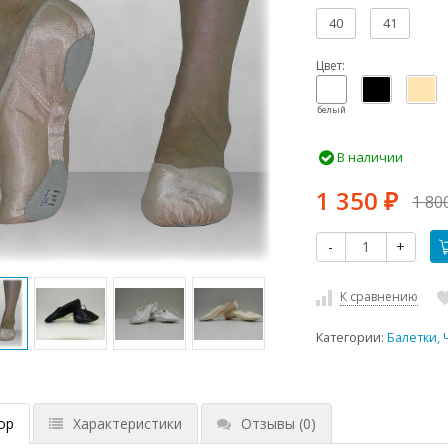
40
41
Цвет:
белый
В наличии
1 350
1 80
₽
-
+
К сравнению
Категории:
Балетки,
ор
Характеристики
Отзывы
(0)