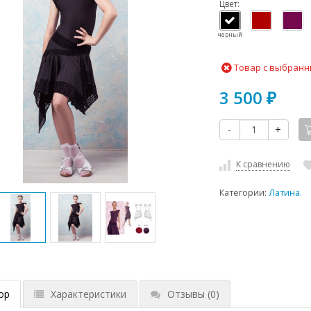
Цвет:
черный
Товар с выбранн
3 500
₽
-
+
К сравнению
Категории:
Латина.
ор
Характеристики
Отзывы
(0)