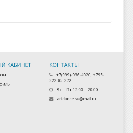
Й КАБИНЕТ
КОНТАКТЫ
азы
+7(999)-036-4020, +795-
222-85-222
филь
Вт—Пт 12:00—20:00
artdance.su@mail.ru