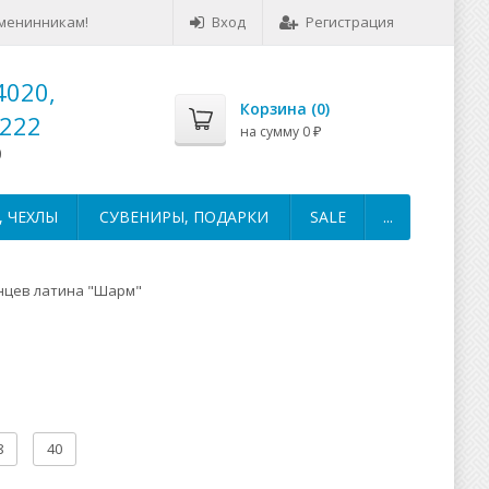
менинникам!
Вход
Регистрация
4020,
Корзина (
0
)
-222
на сумму
0
₽
0
 ЧЕХЛЫ
СУВЕНИРЫ, ПОДАРКИ
SALE
...
нцев латина "Шарм"
8
40