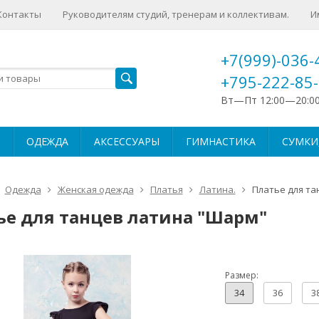
Контакты
Руководителям студий, тренерам и коллективам.
И
+7(999)-036-
+795-222-85
Вт—Пт 12:00—20:0
ОДЕЖДА
АКСЕССУАРЫ
ГИМНАСТИКА
СУМКИ,
Одежда
Женская одежда
Платья
Латина.
Платье для та
ье для танцев латина "Шарм"
Размер:
34
36
3