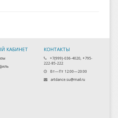
Й КАБИНЕТ
КОНТАКТЫ
азы
+7(999)-036-4020, +795-
222-85-222
филь
Вт—Пт 12:00—20:00
artdance.su@mail.ru