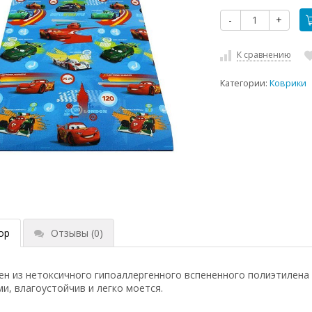
-
+
К сравнению
Категории:
Коврики
ор
Отзывы
(0)
ен из нетоксичного гипоаллергенного вспененного полиэтилен
и, влагоустойчив и легко моется.