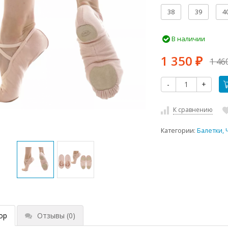
38
39
4
В наличии
1 350
1 46
₽
-
+
К сравнению
Категории:
Балетки,
ор
Отзывы
(0)