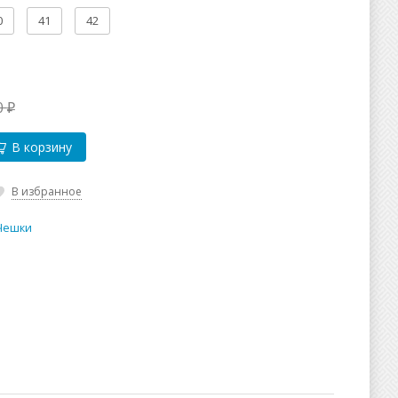
0
41
42
0
₽
В корзину
В избранное
 Чешки