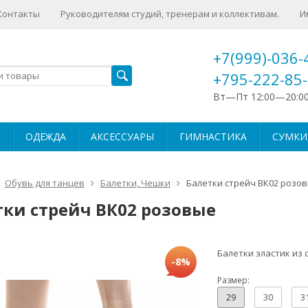
Контакты
Руководителям студий, тренерам и коллективам.
И
+7(999)-036-
+795-222-85
Вт—Пт 12:00—20:0
ОДЕЖДА
АКСЕССУАРЫ
ГИМНАСТИКА
СУМКИ,
Обувь для танцев
Балетки, Чешки
Балетки стрейч ВК02 розо
тки стрейч ВК02 розовые
Балетки эластик из 
-8%
Размер:
29
30
3