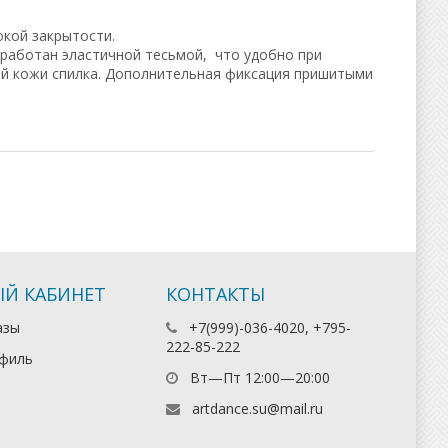
окой закрытости.
бработан эластичной тесьмой, что удобно при
ой кожи спилка. Дополнительная фиксация пришитыми
Й КАБИНЕТ
КОНТАКТЫ
азы
+7(999)-036-4020, +795-
222-85-222
филь
Вт—Пт 12:00—20:00
artdance.su@mail.ru