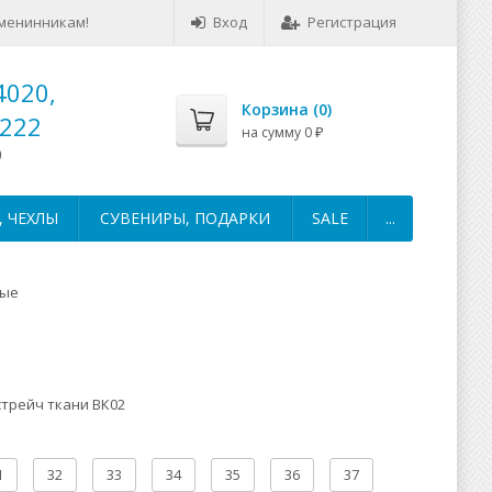
менинникам!
Вход
Регистрация
4020,
Корзина (
0
)
-222
на сумму
0
₽
0
 ЧЕХЛЫ
СУВЕНИРЫ, ПОДАРКИ
SALE
...
вые
стрейч ткани ВК02
1
32
33
34
35
36
37