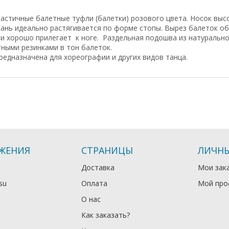
астичные балетные туфли (балетки) розового цвета. Носок выс
кань идеально растягивается по форме стопы. Вырез балеток о
 и хорошо прилегает к ноге. Раздельная подошва из натуральн
ными резинками в тон балеток.
едназначена для хореографии и других видов танца.
ЖЕНИЯ
СТРАНИЦЫ
ЛИЧНЫ
Доставка
Мои зак
su
Оплата
Мой про
О нас
Как заказать?