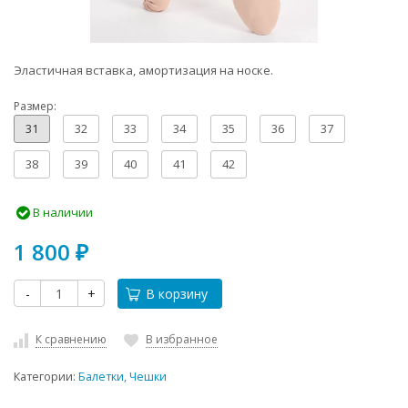
Эластичная вставка, амортизация на носке.
Размер:
31
32
33
34
35
36
37
38
39
40
41
42
В наличии
1 800
₽
-
+
В корзину
К сравнению
В избранное
Категории:
Балетки, Чешки