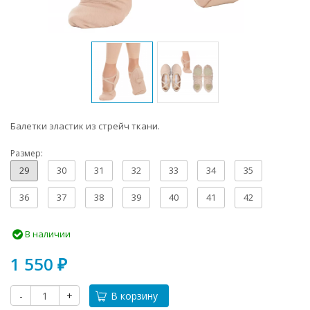
Балетки эластик из стрейч ткани.
Размер:
29
30
31
32
33
34
35
36
37
38
39
40
41
42
В наличии
1 550
₽
-
+
В корзину