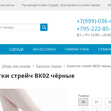
Контакты
Руководителям студий, тренерам и коллективам.
И
+7(999)-036-
+795-222-85
Вт—Пт 12:00—20:0
ОДЕЖДА
АКСЕССУАРЫ
ГИМНАСТИКА
СУМКИ,
Обувь для танцев
Балетки, Чешки
Балетки стрейч ВК02 чёрн
тки стрейч ВК02 чёрные
Размер:
30
31
3