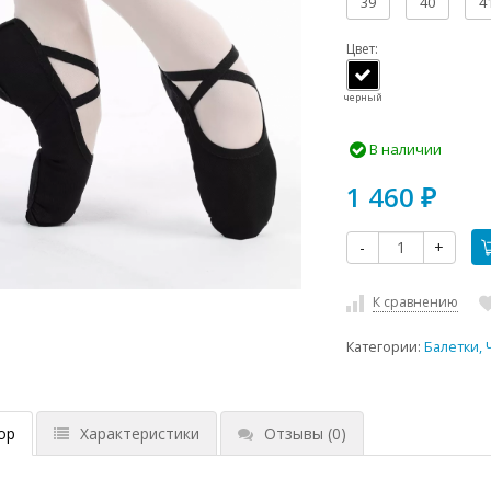
39
40
4
Цвет:
черный
В наличии
1 460
₽
-
+
К сравнению
Категории:
Балетки,
ор
Характеристики
Отзывы
(0)