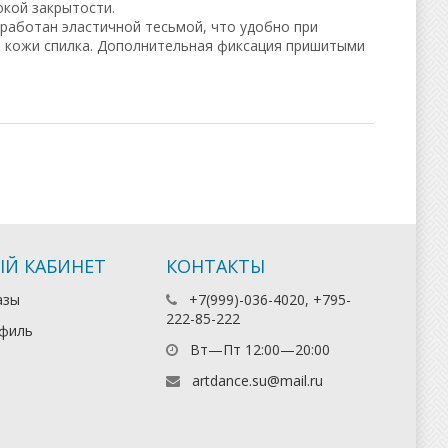
окой закрытости.
работан эластичной тесьмой, что удобно при
й кожи спилка. Дополнительная фиксация пришитыми
Й КАБИНЕТ
КОНТАКТЫ
азы
+7(999)-036-4020, +795-
222-85-222
филь
Вт—Пт 12:00—20:00
artdance.su@mail.ru