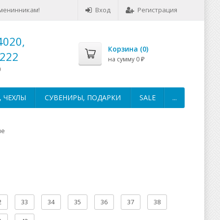
менинникам!
Вход
Регистрация
4020,
Корзина (
0
)
-222
на сумму
0
₽
0
 ЧЕХЛЫ
СУВЕНИРЫ, ПОДАРКИ
SALE
...
ые
2
33
34
35
36
37
38